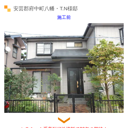
安芸郡府中町八幡・T.N様邸
施工前